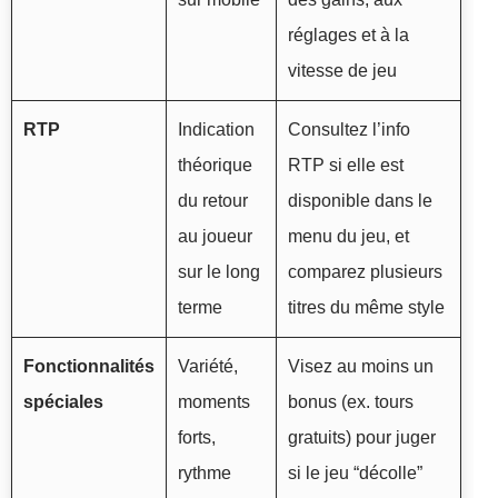
réglages et à la
vitesse de jeu
RTP
Indication
Consultez l’info
théorique
RTP si elle est
du retour
disponible dans le
au joueur
menu du jeu, et
sur le long
comparez plusieurs
terme
titres du même style
Fonctionnalités
Variété,
Visez au moins un
spéciales
moments
bonus (ex. tours
forts,
gratuits) pour juger
rythme
si le jeu “décolle”