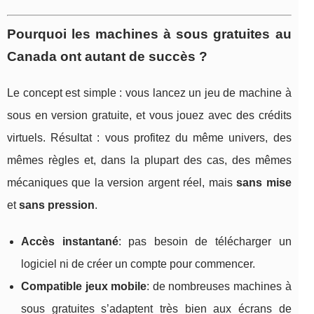
Pourquoi les machines à sous gratuites au
Canada ont autant de succès ?
Le concept est simple : vous lancez un jeu de machine à
sous en version gratuite, et vous jouez avec des crédits
virtuels. Résultat : vous profitez du même univers, des
mêmes règles et, dans la plupart des cas, des mêmes
mécaniques que la version argent réel, mais
sans mise
et
sans pression
.
Accès instantané
: pas besoin de télécharger un
logiciel ni de créer un compte pour commencer.
Compatible jeux mobile
: de nombreuses machines à
sous gratuites s’adaptent très bien aux écrans de