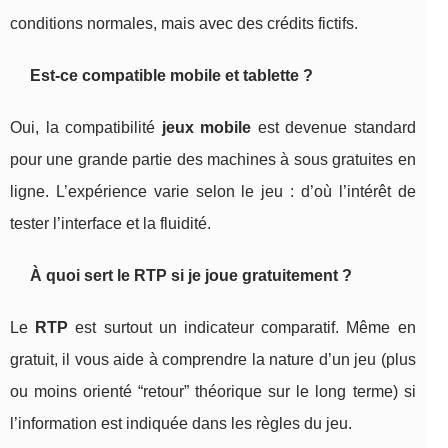
conditions normales, mais avec des crédits fictifs.
Est-ce compatible mobile et tablette ?
Oui, la compatibilité
jeux mobile
est devenue standard
pour une grande partie des machines à sous gratuites en
ligne. L’expérience varie selon le jeu : d’où l’intérêt de
tester l’interface et la fluidité.
À quoi sert le RTP si je joue gratuitement ?
Le
RTP
est surtout un indicateur comparatif. Même en
gratuit, il vous aide à comprendre la nature d’un jeu (plus
ou moins orienté “retour” théorique sur le long terme) si
l’information est indiquée dans les règles du jeu.