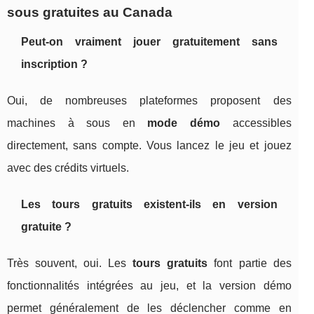
sous gratuites au Canada
Peut-on vraiment jouer gratuitement sans
inscription ?
Oui, de nombreuses plateformes proposent des
machines à sous en
mode démo
accessibles
directement, sans compte. Vous lancez le jeu et jouez
avec des crédits virtuels.
Les tours gratuits existent-ils en version
gratuite ?
Très souvent, oui. Les
tours gratuits
font partie des
fonctionnalités intégrées au jeu, et la version démo
permet généralement de les déclencher comme en