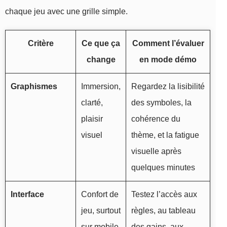
chaque jeu avec une grille simple.
Critère
Ce que ça
Comment l’évaluer
change
en mode démo
Graphismes
Immersion,
Regardez la lisibilité
clarté,
des symboles, la
plaisir
cohérence du
visuel
thème, et la fatigue
visuelle après
quelques minutes
Interface
Confort de
Testez l’accès aux
jeu, surtout
règles, au tableau
sur mobile
des gains, aux