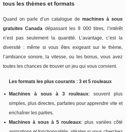
tous les thèmes et formats
Quand on parle d’un catalogue de
machines à sous
gratuites Canada
dépassant les 9 000 titres, l’intérêt
n’est pas seulement la quantité. L’avantage, c’est la
diversité : même si vous êtes exigeant sur le thème,
l’ambiance sonore, la vitesse, ou les bonus, vous avez
toutes les chances de trouver un jeu qui vous convient.
Les formats les plus courants : 3 et 5 rouleaux
Machines à sous à 3 rouleaux
: souvent plus
simples, plus directes, parfaites pour apprendre vite et
enchaîner les parties.
Machines à sous à 5 rouleaux
: plus variées côté
animations et fonctionnalités, idéales si vous cherchez