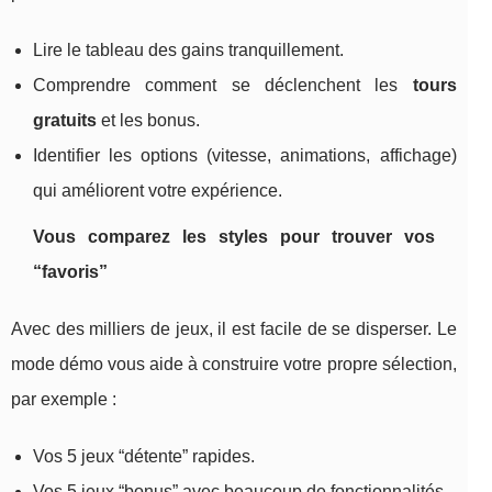
Lire le tableau des gains tranquillement.
Comprendre comment se déclenchent les
tours
gratuits
et les bonus.
Identifier les options (vitesse, animations, affichage)
qui améliorent votre expérience.
Vous comparez les styles pour trouver vos
“favoris”
Avec des milliers de jeux, il est facile de se disperser. Le
mode démo vous aide à construire votre propre sélection,
par exemple :
Vos 5 jeux “détente” rapides.
Vos 5 jeux “bonus” avec beaucoup de fonctionnalités.