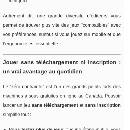
mini-jeux.
Autrement dit, une grande diversité d’éditeurs vous
permet de trouver plus vite des jeux “compatibles” avec
vos préférences, surtout si vous jouez sur mobile et que
l’ergonomie est essentielle.
Jouer sans téléchargement ni inscription :
un vrai avantage au quotidien
Le “zéro contrainte” est l’un des grands points forts des
machines à sous gratuites en ligne au Canada. Pouvoir
lancer un jeu
sans téléchargement
et
sans inscription
simplifie tout :
Vous testez plus de jeux
: aucune étape inutile, vous