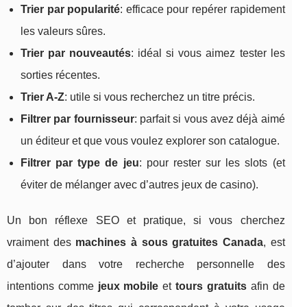
Trier par popularité
: efficace pour repérer rapidement
les valeurs sûres.
Trier par nouveautés
: idéal si vous aimez tester les
sorties récentes.
Trier A-Z
: utile si vous recherchez un titre précis.
Filtrer par fournisseur
: parfait si vous avez déjà aimé
un éditeur et que vous voulez explorer son catalogue.
Filtrer par type de jeu
: pour rester sur les slots (et
éviter de mélanger avec d’autres jeux de casino).
Un bon réflexe SEO et pratique, si vous cherchez
vraiment des
machines à sous gratuites Canada
, est
d’ajouter dans votre recherche personnelle des
intentions comme
jeux mobile
et
tours gratuits
afin de