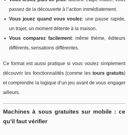
passez de la découverte à l’action immédiatement.
Vous jouez quand vous voulez
: une pause rapide,
un trajet, un moment détente à la maison.
Vous comparez facilement
: même thème, éditeurs
différents, sensations différentes.
Ce format est aussi pratique si vous voulez simplement
découvrir les fonctionnalités (comme les
tours gratuits
)
et comprendre la logique d’un jeu avant de vous engager
ailleurs.
Machines à sous gratuites sur mobile : ce
qu’il faut vérifier